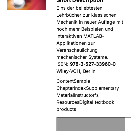
Short Description
Eins der beliebtesten
Lehrbücher zur klassischen
Mechanik in neuer Auflage mit
noch mehr Beispielen und
interaktiven MATLAB-
Applikationen zur
Veranschaulichung
mechanischer Systeme.
ISBN:
978-3-527-33960-0
Wiley-VCH, Berlin
Content
Sample
Chapter
Index
Supplementary
Material
Instructor's
Resources
Digital textbook
products