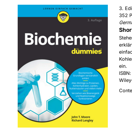
3. Ed
352 P
Germ
Shor
Stehe
erklä
einfa
Kohle
ein.
ISBN
Wiley
Conte