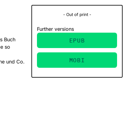
- Out of print -
Further versions
es Buch
EPUB
ie so
MOBI
one und Co.