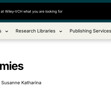
s
Research Libraries
Publishing Service
mmies
, Susanne Katharina