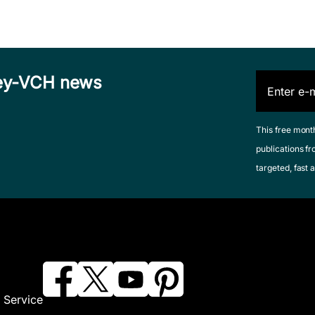
iley-VCH news
This free mont
publications fr
targeted, fast a
 Service