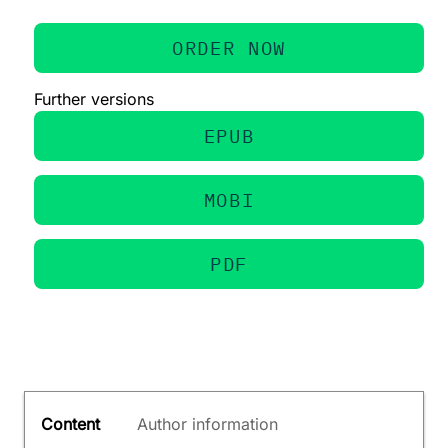
ORDER NOW
Further versions
EPUB
MOBI
PDF
Content
Author information