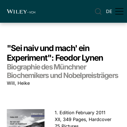
DE
"Sei naiv und mach' ein
Experiment": Feodor Lynen
Biographie des Münchner
Biochemikers und Nobelpreisträgers
Will, Heike
1. Edition February 2011
XII, 349 Pages, Hardcover
75 Pictures