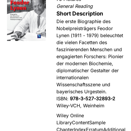
General Reading
Short Description
Die erste Biographie des
Nobelpreisträgers Feodor
Lynen (1911 - 1979) beleuchtet
die vielen Facetten des
faszinierenden Menschen und
engagierten Forschers: Pionier
der modernen Biochemie,
diplomatischer Gestalter der
internationalen
Wissenschaftsszene und
bayerisches Urgestein.
ISBN:
978-3-527-32893-2
Wiley-VCH, Weinheim
Wiley Online
Library
Content
Sample
Chapter
Index
Erratum
Additional