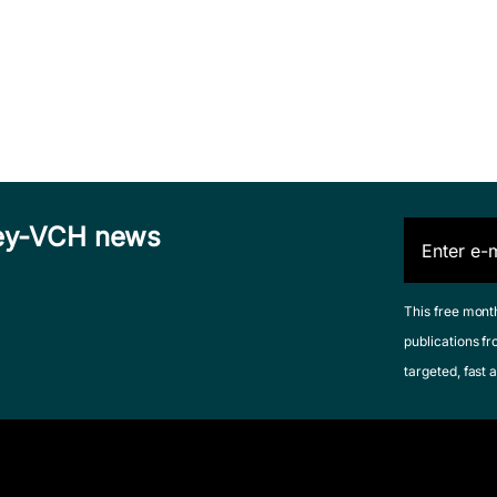
iley-VCH news
This free mont
publications fr
targeted, fast a