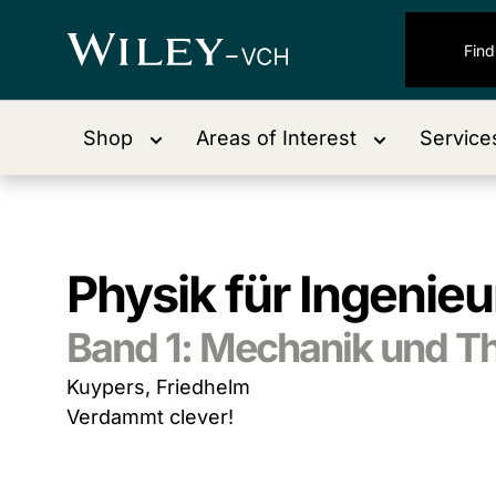
Shop
Areas of Interest
Service
Physik für Ingenie
Band 1: Mechanik und 
Kuypers, Friedhelm
Verdammt clever!