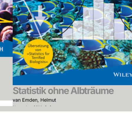
Statistik ohne Albträume
van Emden, Helmut
November 2014, Softcover
See offer