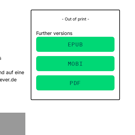
- Out of print -
Further versions
EPUB
s
MOBI
nd auf eine
ever.de
PDF