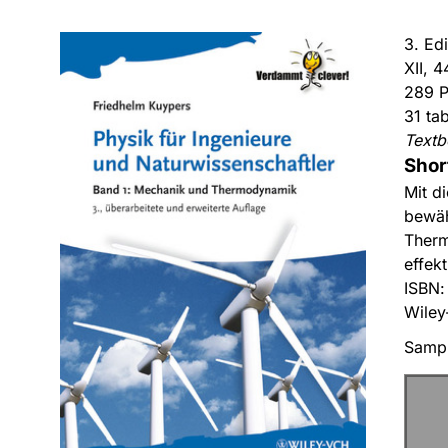
3. Ed
XII, 
289 P
31 ta
Text
Shor
Mit d
bewäh
Therm
effek
ISBN
Wiley
Sampl