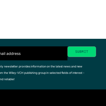
Physik für alle
Pohl, Martin
June 2014, Softcover
See offer
hly newsletter provides information on the latest news and new
om the Wiley-VCH publishing group in selected fields of interest -
nd reliable!