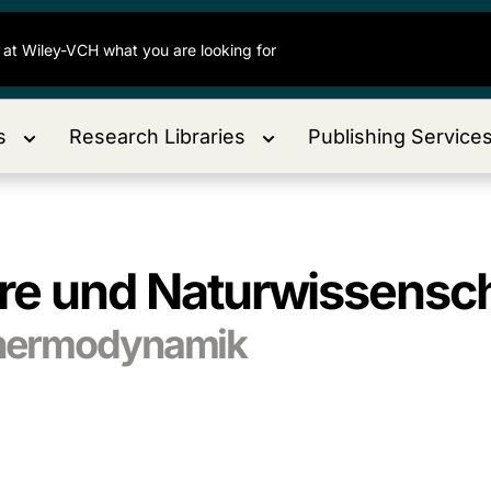
s
Research Libraries
Publishing Service
ure und Naturwissensch
Thermodynamik