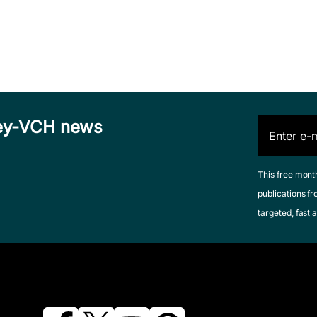
iley-VCH news
This free mont
publications fr
targeted, fast a