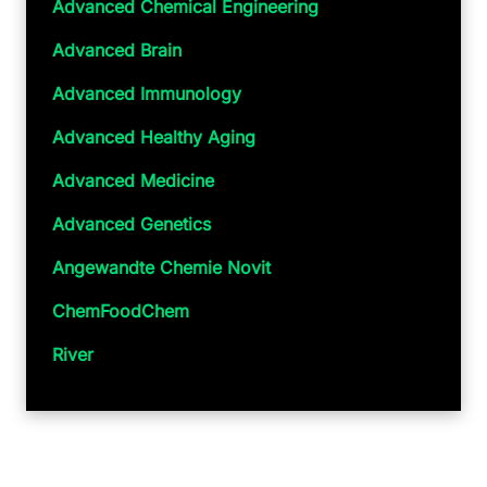
Advanced Chemical Engineering
Advanced Brain
Advanced Immunology
Advanced Healthy Aging
Advanced Medicine
Advanced Genetics
Angewandte Chemie Novit
ChemFoodChem
River