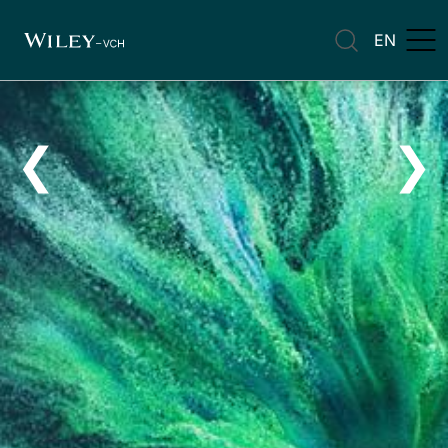
EN
❮
❯