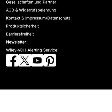
Gesellschaften und Partner
AGB & Widerrufsbelehrung
Kontakt & Impressum/Datenschutz
Produktsicherheit
Barrierefreiheit
Newsletter
Wiley-VCH Alerting Service
©2026 Wiley-VCH GmbH - Betreiber - www.wiley-vch.de -
info@wiley-vch.de -
Datenschutz
-
Cookie Einstellungen
Copyright © 2000-2026
by John Wiley & Sons, Inc., or related
companies. All rights reserved.